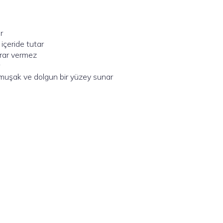
r
 içeride tutar
arar vermez
umuşak ve dolgun bir yüzey sunar