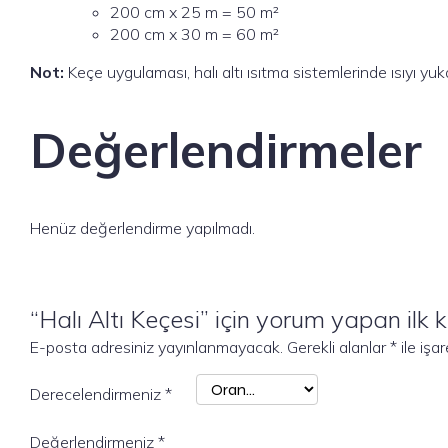
200 cm x 25 m = 50 m²
200 cm x 30 m = 60 m²
Not:
Keçe uygulaması, halı altı ısıtma sistemlerinde ısıyı y
Değerlendirmeler
Henüz değerlendirme yapılmadı.
“Halı Altı Keçesi” için yorum yapan ilk ki
E-posta adresiniz yayınlanmayacak.
Gerekli alanlar
*
ile işa
Derecelendirmeniz
*
Değerlendirmeniz
*