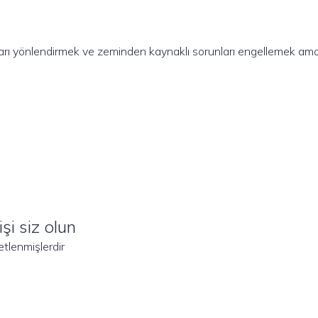
ukarı yönlendirmek ve zeminden kaynaklı sorunları engellemek amac
şi siz olun
retlenmişlerdir