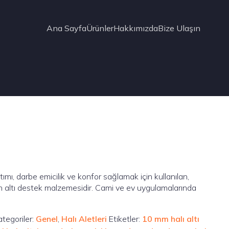
Ana Sayfa
Ürünler
Hakkımızda
Bize Ulaşın
lıtımı, darbe emicilik ve konfor sağlamak için kullanılan,
 altı destek malzemesidir. Cami ve ev uygulamalarında
ategoriler:
Genel
,
Halı Aletleri
Etiketler:
10 mm halı altı