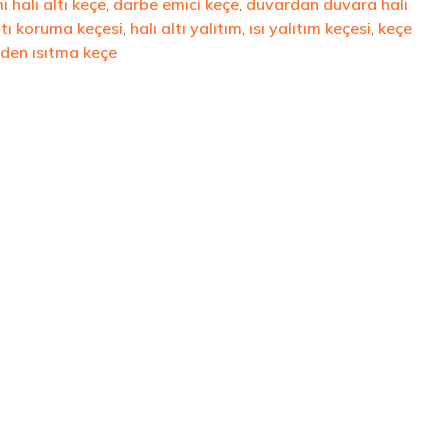
 halı altı keçe
,
darbe emici keçe
,
duvardan duvara halı
ltı koruma keçesi
,
halı altı yalıtım
,
ısı yalıtım keçesi
,
keçe
den ısıtma keçe