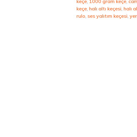
keçe
,
1000 gram keçe
,
cami
keçe
,
halı altı keçesi
,
halı a
rulo
,
ses yalıtım keçesi
,
yer