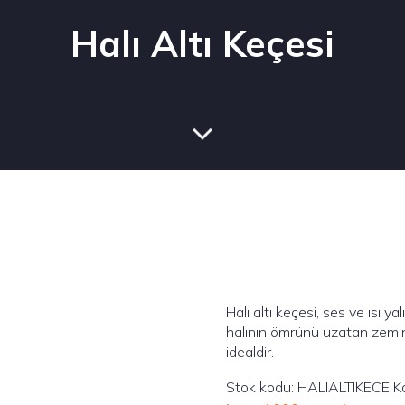
Halı Altı Keçesi
Halı altı keçesi, ses ve ısı ya
halının ömrünü uzatan zemin
idealdir.
Stok kodu:
HALIALTIKECE
K