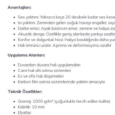
Avantajları:
Ses yalıtımı: Yalnızca keçe 20 desibele kadar ses kese
Isı yalıtımı: Zeminden gelen soğuk havayı engeller, ısıyı
Darbe emici: Ayak basıncını emer, zemine ve halıya z
Akustik denge: Özellikle geniş alanlarda yankıyı azaltır
Konfor ve dolgunluk hissi: Halıya basıldığında daha y
Halı ömrünü uzatır: Aşınma ve deformasyonu azaltır
Uygulama Alanları:
Duvardan duvara halı uygulamaları
Cami halı altı ısıtma sistemleri
Ev ve ofis halı döşemeleri
Karbon film ısıtma sistemlerinde yalıtım amacıyla
Teknik Özellikler:
Gramaj: 1000 gr/m² (çoğunlukla tercih edilen kalite)
Kalınlık: 10 mm
Ebatlar: